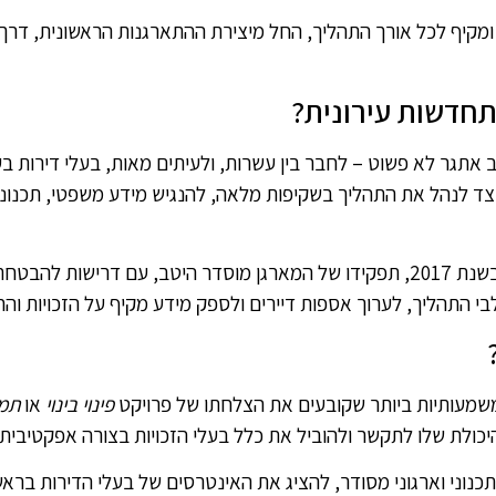
ומקיף לכל אורך התהליך, החל מיצירת ההתארגנות הראשונית, דרך ס
תחדשות עירונית?
 אתגר לא פשוט – לחבר בין עשרות, ולעיתים מאות, בעלי דירות בע
ד לנהל את התהליך בשקיפות מלאה, להנגיש מידע משפטי, תכנוני וכ
בנוסף, במסגרת חוק המארגנים, אשר נכנס לתוקף בשנת 2017, תפקידו של המארגן מוסדר 
בי התהליך, לערוך אספות דיירים ולספק מידע מקיף על הזכויות והח
שמעותיות ביותר שקובעים את הצלחתו של פרויקט
פינוי בינוי
או
תמ"
כולת שלו לתקשר ולהוביל את כלל בעלי הזכויות בצורה אפקטיבית.
תכנוני וארגוני מסודר, להציג את האינטרסים של בעלי הדירות בראש