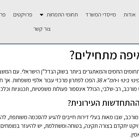
אודות
מייסדי המשרד
תחומי התמחות
פרויקטים
פרס
צור קשר
יפה מתחילים?
ומים החמים והמאתגרים ביותר בשוק הנדל"ן הישראלי. עם המש
ינוי בינוי
ו-
תמ"א 38
הפכו לפתרון מרכזי עבור אלפי משפחות. אך ח
ורכב, רב-שלבי, הכולל אינספור פעולות משפטיות, תכנוניות וכלכל
 ההתחדשות העירונית?
מורכב, שבו מאות בעלי דירות חייבים להגיע להסכמה משותפת, להתמו
הפרויקט יתקדם בצורה תקינה, בטוחה ומשתלמת, יש להיעזר במומחים
ין.