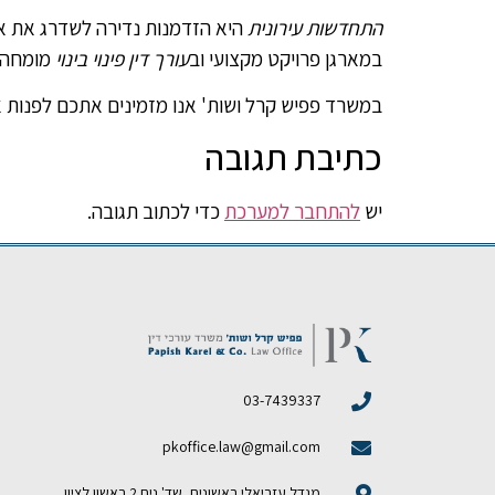
התחדשות עירונית
היא הזדמנות נדירה לשדרג את אי
במארגן פרויקט מקצועי וב
עורך דין פינוי בינוי
מומחה ש
במשרד פפיש קרל ושות' אנו מזמינים אתכם לפנות א
כתיבת תגובה
יש
להתחבר למערכת
כדי לכתוב תגובה.
03-7439337
pkoffice.law@gmail.com
מגדל עזריאלי ראשונים, שד' נים 2 ראשון לציון